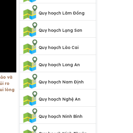
Quy hoạch Lâm Đồng
Quy hoạch Lạng Sơn
Quy hoạch Lào Cai
Quy hoạch Long An
hảo và
Quy hoạch Nam Định
ủi ro
ui lòng
Quy hoạch Nghệ An
Quy hoạch Ninh Bình