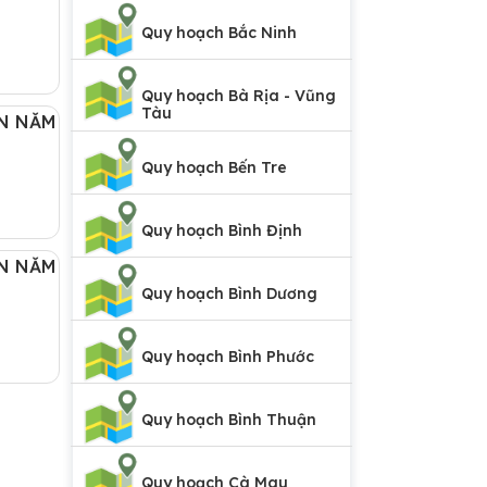
Quy hoạch Bắc Ninh
Quy hoạch Bà Rịa - Vũng
Tàu
N NĂM
Quy hoạch Bến Tre
Quy hoạch Bình Định
N NĂM
Quy hoạch Bình Dương
Quy hoạch Bình Phước
Quy hoạch Bình Thuận
Quy hoạch Cà Mau