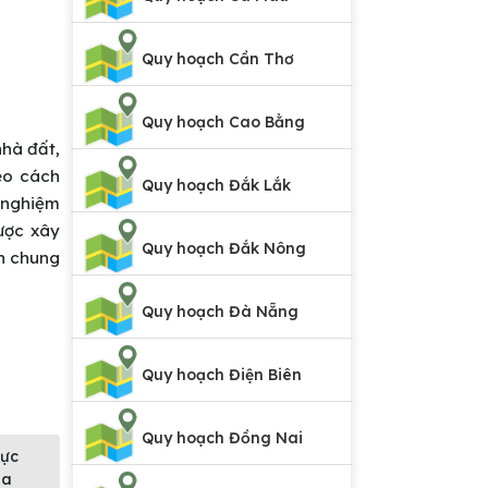
Quy hoạch Cần Thơ
Quy hoạch Cao Bằng
nhà đất,
eo cách
Quy hoạch Đắk Lắk
 nghiệm
ược xây
Quy hoạch Đắk Nông
ch chung
Quy hoạch Đà Nẵng
Quy hoạch Điện Biên
Quy hoạch Đồng Nai
vực
ịa