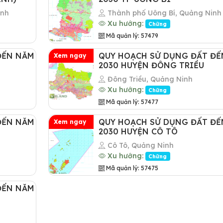
inh
Thành phố Uông Bí, Quảng Ninh
Xu hướng:
Chững
Mã quản lý: 57479
ĐẾN NĂM
QUY HOẠCH SỬ DỤNG ĐẤT ĐẾ
Xem ngay
2030 HUYỆN ĐÔNG TRIỀU
Đông Triều, Quảng Ninh
Xu hướng:
Chững
Mã quản lý: 57477
ĐẾN NĂM
QUY HOẠCH SỬ DỤNG ĐẤT ĐẾ
Xem ngay
2030 HUYỆN CÔ TÔ
Cô Tô, Quảng Ninh
Xu hướng:
Chững
Mã quản lý: 57475
ĐẾN NĂM