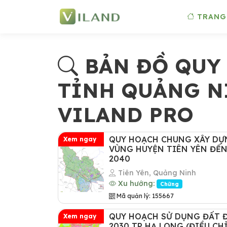
TRANG
BẢN ĐỒ QUY 
TỈNH QUẢNG N
VILAND PRO
QUY HOẠCH CHUNG XÂY DỰ
Xem ngay
VÙNG HUYỆN TIÊN YÊN ĐẾ
2040
Tiên Yên, Quảng Ninh
Xu hướng:
Chững
Mã quản lý: 155667
QUY HOẠCH SỬ DỤNG ĐẤT 
Xem ngay
2030 TP HẠ LONG (ĐIỀU CH