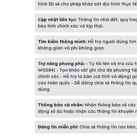
hình 3D sẽ cho phép khảo sát địa hình thực tế
Cập nhật liên tục:
Thông tin nhà đất, quy ho
bảo tính chính xác và kịp thời.
Tìm kiếm thông minh:
Hỗ trợ người dùng tìm k
không gian và phi không gian.
Trợ năng phong phú:
- Tự tải lên và tra cứu
WGS84) - Tạo khảo sát ghi chú đa phương tiện k
chính xác - Hỗ trợ la bàn (cả tĩnh và động) g
cao toàn quốc - Dễ dàng chia sẻ thông tin q
dùng
Thông báo cá nhân:
Nhận thông báo về các t
động số dư hoặc nhận các thông tin khuyến 
Đăng tin miễn phí:
Chia sẻ thông tin rao bán