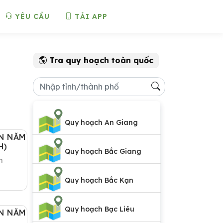
YÊU CẦU
TẢI APP
H
Tra quy hoạch toàn quốc
Quy hoạch An Giang
N NĂM
H)
Quy hoạch Bắc Giang
h
Quy hoạch Bắc Kạn
Quy hoạch Bạc Liêu
N NĂM