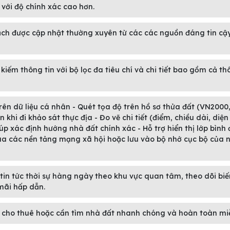
 với độ chính xác cao hơn.
ạch được cập nhật thường xuyên từ các các nguồn đáng tin cậ
iếm thông tin với bộ lọc đa tiêu chí và chi tiết bao gồm cả th
 trên dữ liệu cá nhân - Quét tọa độ trên hồ sơ thửa đất (VN2000
hi đi khảo sát thực địa - Đo vẽ chi tiết (điểm, chiều dài, diện 
iúp xác định hướng nhà đất chính xác - Hỗ trợ hiển thị lớp bình
ua các nền tảng mạng xã hội hoặc lưu vào bộ nhớ cục bộ của 
in tức thời sự hàng ngày theo khu vực quan tâm, theo dõi biế
mãi hấp dẫn.
, cho thuê hoặc cần tìm nhà đất nhanh chóng và hoàn toàn miễ