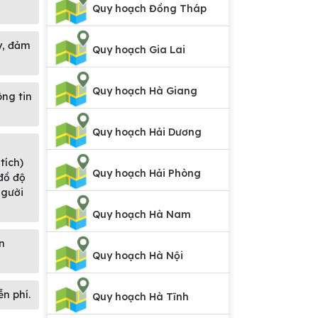
Quy hoạch Đồng Tháp
y, đảm
Quy hoạch Gia Lai
Quy hoạch Hà Giang
ông tin
Quy hoạch Hải Dương
,
tích)
Quy hoạch Hải Phòng
 đồ độ
người
Quy hoạch Hà Nam
n
Quy hoạch Hà Nội
n phí.
Quy hoạch Hà Tĩnh