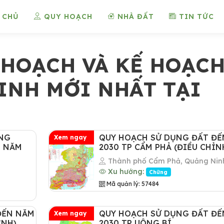
 CHỦ
QUY HOẠCH
NHÀ ĐẤT
TIN TỨC
HOẠCH VÀ KẾ HOẠC
INH MỚI NHẤT TẠI
NG
QUY HOẠCH SỬ DỤNG ĐẤT ĐẾ
Xem ngay
N NĂM
2030 TP CẨM PHẢ (ĐIỀU CHỈN
Thành phố Cẩm Phả, Quảng Nin
Xu hướng:
Chững
Mã quản lý: 57484
ĐẾN NĂM
QUY HOẠCH SỬ DỤNG ĐẤT ĐẾ
Xem ngay
ỈNH)
2030 TP UÔNG BÍ