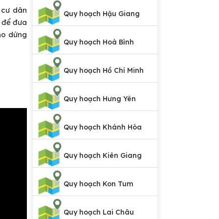
 cư dân
Quy hoạch Hậu Giang
h để đưa
ho dứng
Quy hoạch Hoà Bình
Quy hoạch Hồ Chí Minh
Quy hoạch Hưng Yên
Quy hoạch Khánh Hòa
Quy hoạch Kiên Giang
Quy hoạch Kon Tum
Quy hoạch Lai Châu