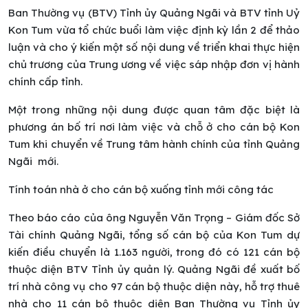
Ban Thường vụ (BTV) Tỉnh ủy Quảng Ngãi và BTV tỉnh Uỷ
Kon Tum vừa tổ chức buổi làm việc định kỳ lần 2 để thảo
luận và cho ý kiến một số nội dung về triển khai thực hiện
chủ trương của Trung ương về việc sáp nhập đơn vị hành
chính cấp tỉnh.
Một trong những nội dung được quan tâm đặc biệt là
phương án bố trí nơi làm việc và chỗ ở cho cán bộ Kon
Tum khi chuyển về Trung tâm hành chính của tỉnh Quảng
Ngãi
mới.
Tính toán nhà ở cho cán bộ xuống tỉnh mới công tác
Theo báo cáo của ông Nguyễn Văn Trọng – Giám đốc Sở
Tài chính Quảng Ngãi, tổng số cán bộ của Kon Tum dự
kiến điều chuyển là 1.163 người, trong đó có 121 cán bộ
thuộc diện BTV Tỉnh ủy quản lý. Quảng Ngãi đề xuất bố
trí nhà công vụ cho 97 cán bộ thuộc diện này, hỗ trợ thuê
nhà cho 11 cán bộ thuộc diện Ban Thường vụ Tỉnh ủy