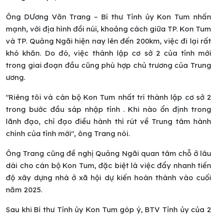
Ông DƯơng Văn Trang – Bí thư Tỉnh ủy Kon Tum nhấn
mạnh, với địa hình đồi núi, khoảng cách giữa TP. Kon Tum
và TP. Quảng Ngãi hiện nay lên đến 200km, việc đi lại rất
khó khăn. Do đó, việc thành lập cơ sở 2 của tỉnh mới
trong giai đoạn đầu cũng phù hợp chủ trương của Trung
ương.
"Riêng tôi và cán bộ Kon Tum nhất trí thành lập cơ sở 2
trong bước đầu sáp nhập tỉnh
. Khi nào ổn định trong
lãnh đạo, chỉ đạo điều hành thì rút về Trung tâm hành
chính của tỉnh mới", ông Trang nói.
Ông Trang cũng đề nghị Quảng Ngãi quan tâm chỗ ở lâu
dài cho cán bộ Kon Tum, đặc biệt là việc đẩy nhanh tiến
độ xây dựng nhà ở xã hội dự kiến hoàn thành vào cuối
năm 2025.
Sau khi Bí thư Tỉnh ủy Kon Tum góp ý, BTV Tỉnh ủy của 2