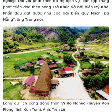
nghiệp. Đối với phát triển đô thị dịch vụ, cần tập trung
phát triển dọc theo sông Trà Khúc và bãi biển Mỹ Khê.
Phấn đấu đạt được như các bãi biển Quy Nhơn, Đà
Nẵng”, ông Trang nói.
Làng du lịch cộng đồng thôn Vi Rơ Ngheo (huyện Kon
Plông, tỉnh Kon Tum). Ảnh: Tiền Lê