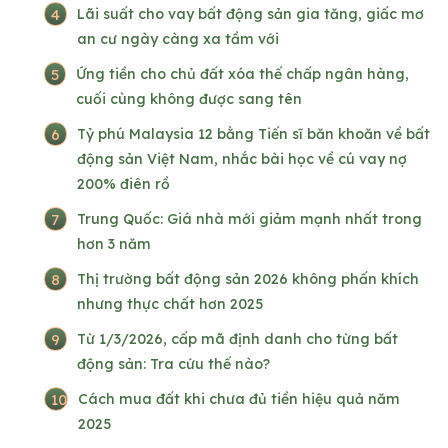
4
Lãi suất cho vay bất động sản gia tăng, giấc mơ
an cư ngày càng xa tầm với
5
Ứng tiền cho chủ đất xóa thế chấp ngân hàng,
cuối cùng không được sang tên
6
Tỷ phú Malaysia 12 bằng Tiến sĩ băn khoăn về bất
động sản Việt Nam, nhắc bài học về cú vay nợ
200% điên rồ
7
Trung Quốc: Giá nhà mới giảm mạnh nhất trong
hơn 3 năm
8
Thị trường bất động sản 2026 không phấn khích
nhưng thực chất hơn 2025
9
Từ 1/3/2026, cấp mã định danh cho từng bất
động sản: Tra cứu thế nào?
10
Cách mua đất khi chưa đủ tiền hiệu quả năm
2025