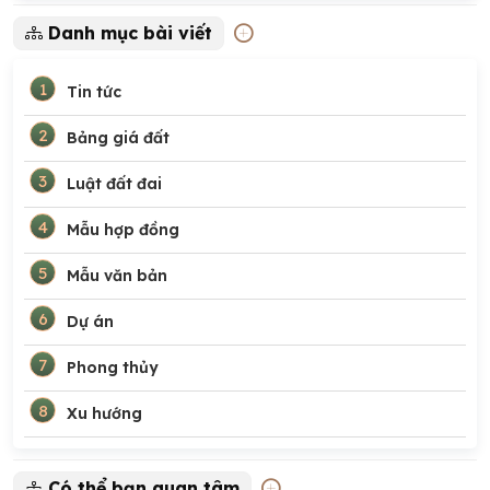
Danh mục bài viết
1
Tin tức
2
Bảng giá đất
3
Luật đất đai
4
Mẫu hợp đồng
5
Mẫu văn bản
6
Dự án
7
Phong thủy
8
Xu hướng
Có thể bạn quan tâm