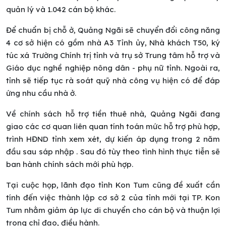
quản lý và 1.042 cán bộ khác.
Để chuẩn bị chỗ ở, Quảng Ngãi sẽ chuyển đổi công năng
4 cơ sở hiện có gồm nhà A3 Tỉnh ủy, Nhà khách T50, ký
túc xá Trường Chính trị tỉnh và trụ sở Trung tâm hỗ trợ và
Giáo dục nghề nghiệp nông dân - phụ nữ tỉnh. Ngoài ra,
tỉnh sẽ tiếp tục rà soát quỹ nhà công vụ hiện có để đáp
ứng nhu cầu nhà ở.
Về chính sách hỗ trợ tiền thuê nhà, Quảng Ngãi đang
giao các cơ quan liên quan tính toán mức hỗ trợ phù hợp,
trình HĐND tỉnh xem xét, dự kiến áp dụng trong 2 năm
đầu sau sáp nhập
. Sau đó tùy theo tình hình thực tiễn sẽ
ban hành chính sách mới phù hợp.
Tại cuộc họp, lãnh đạo tỉnh Kon Tum cũng đề xuất cần
tính đến việc thành lập cơ sở 2 của tỉnh mới tại TP. Kon
Tum nhằm giảm áp lực di chuyển cho cán bộ và thuận lợi
trong chỉ đạo, điều hành.