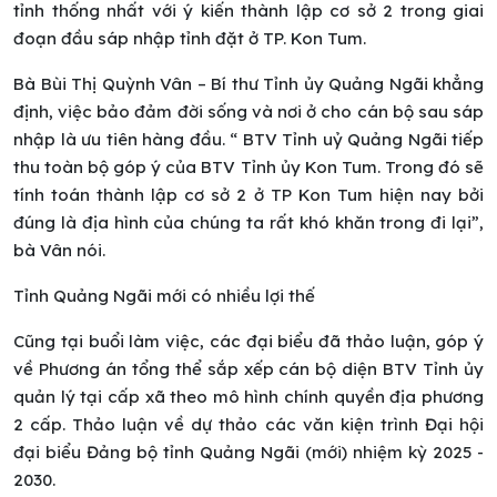
tỉnh thống nhất với ý kiến thành lập cơ sở 2 trong giai
đoạn đầu sáp nhập tỉnh đặt ở TP. Kon Tum.
Bà Bùi Thị Quỳnh Vân
– Bí thư Tỉnh ủy Quảng Ngãi khẳng
định, việc bảo đảm đời sống và nơi ở cho cán bộ sau sáp
nhập là ưu tiên hàng đầu. “ BTV Tỉnh uỷ Quảng Ngãi tiếp
thu toàn bộ góp ý của BTV Tỉnh ủy Kon Tum. Trong đó sẽ
tính toán thành lập cơ sở 2 ở TP Kon Tum hiện nay bởi
đúng là địa hình của chúng ta rất khó khăn trong đi lại”,
bà Vân nói.
Tỉnh Quảng Ngãi mới có nhiều lợi thế
Cũng tại buổi làm việc, các đại biểu đã thảo luận, góp ý
về Phương án tổng thể sắp xếp cán bộ diện BTV Tỉnh ủy
quản lý tại cấp xã theo mô hình chính quyền địa phương
2 cấp. Thảo luận về dự thảo các văn kiện trình Đại hội
đại biểu Đảng bộ tỉnh Quảng Ngãi (mới) nhiệm kỳ 2025 -
2030.