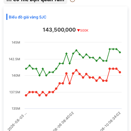
Biểu đồ giá vàng SJC
143,500,000
▼500K
145M
142.5M
140M
137.5M
135M
2026-08-03 …
2026-08-10 08:34:02
2026-08-06 08:40:02