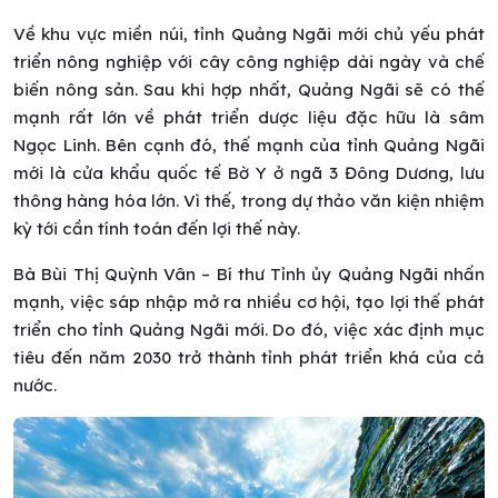
Về khu vực miền núi, tỉnh Quảng Ngãi mới chủ yếu phát
triển nông nghiệp với cây công nghiệp dài ngày và chế
biến nông sản. Sau khi hợp nhất, Quảng Ngãi sẽ có thế
mạnh rất lớn về phát triển dược liệu đặc hữu là sâm
Ngọc Linh. Bên cạnh đó, thế mạnh của tỉnh Quảng Ngãi
mới là cửa khẩu quốc tế Bờ Y ở ngã 3 Đông Dương, lưu
thông hàng hóa lớn. Vì thế, trong dự thảo văn kiện nhiệm
kỳ tới cần tính toán đến lợi thế này.
Bà Bùi Thị Quỳnh Vân – Bí thư Tỉnh ủy Quảng Ngãi nhấn
mạnh, việc sáp nhập mở ra nhiều cơ hội, tạo lợi thế phát
triển cho tỉnh Quảng Ngãi mới. Do đó, việc xác định mục
tiêu đến năm 2030 trở thành tỉnh phát triển khá của cả
nước.