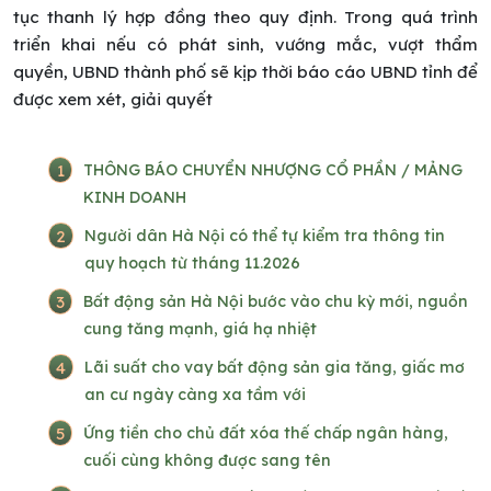
tục thanh lý hợp đồng theo quy định. Trong quá trình
triển khai nếu có phát sinh, vướng mắc, vượt thẩm
quyền, UBND thành phố sẽ kịp thời báo cáo UBND tỉnh để
được xem xét, giải quyết
1
THÔNG BÁO CHUYỂN NHƯỢNG CỔ PHẦN / MẢNG
KINH DOANH
2
Người dân Hà Nội có thể tự kiểm tra thông tin
quy hoạch từ tháng 11.2026
3
Bất động sản Hà Nội bước vào chu kỳ mới, nguồn
cung tăng mạnh, giá hạ nhiệt
4
Lãi suất cho vay bất động sản gia tăng, giấc mơ
an cư ngày càng xa tầm với
5
Ứng tiền cho chủ đất xóa thế chấp ngân hàng,
cuối cùng không được sang tên