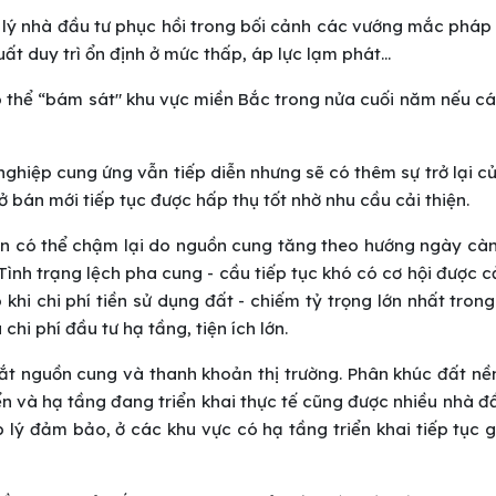
 lý nhà đầu tư phục hồi trong bối cảnh các vướng mắc pháp
t duy trì ổn định ở mức thấp, áp lực lạm phát...
 thể “bám sát" khu vực miền Bắc trong nửa cuối năm nếu cá
hiệp cung ứng vẫn tiếp diễn nhưng sẽ có thêm sự trở lại c
bán mới tiếp tục được hấp thụ tốt nhờ nhu cầu cải thiện.
 lớn có thể chậm lại do nguồn cung tăng theo hướng ngày cà
nh trạng lệch pha cung - cầu tiếp tục khó có cơ hội được cả
khi chi phí tiền sử dụng đất - chiếm tỷ trọng lớn nhất tron
chi phí đầu tư hạ tầng, tiện ích lớn.
ắt nguồn cung và thanh khoản thị trường. Phân khúc đất nề
riển và hạ tầng đang triển khai thực tế cũng được nhiều nhà đ
p lý đảm bảo, ở các khu vực có hạ tầng triển khai tiếp tục 