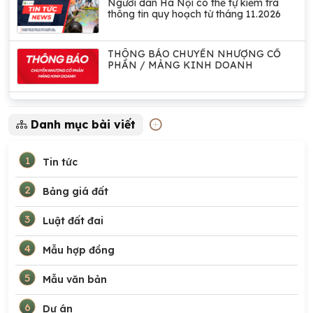
Người dân Hà Nội có thể tự kiểm tra
thông tin quy hoạch từ tháng 11.2026
THÔNG BÁO CHUYỂN NHƯỢNG CỔ
PHẦN / MẢNG KINH DOANH
Danh mục bài viết
1
Tin tức
2
Bảng giá đất
3
Luật đất đai
4
Mẫu hợp đồng
5
Mẫu văn bản
6
Dự án