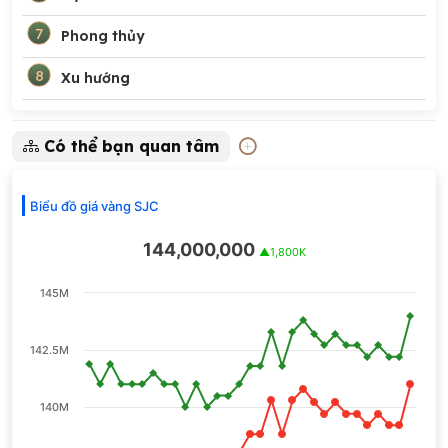
7
Phong thủy
8
Xu hướng
Có thể bạn quan tâm
Biểu đồ giá vàng SJC
144,000,000
▲1,800K
145M
142.5M
140M