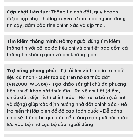
Cập nhật liên tục:
Thông tin nhà đất, quy hoạch
được cập nhật thường xuyên từ các các nguồn đáng
tin cậy, đảm bảo tính chính xác và kịp thời.
Tìm kiếm thông minh:
Hỗ trợ người dùng tìm kiếm
thông tin với bộ lọc đa tiêu chí và chi tiết bao gồm cả
thông tin không gian và phi không gian.
Trợ năng phong phú:
- Tự tải lên và tra cứu trên dữ
liệu cá nhân - Quét tọa độ trên hồ sơ thửa đất
(VN2000, WGS84) - Tạo khảo sát ghi chú đa phương
tiện khi đi khảo sát thực địa - Đo vẽ chi tiết (điểm,
chiều dài, diện tích) chính xác - Hỗ trợ la bàn (cả tĩnh
và động) giúp xác định hướng nhà đất chính xác - Hỗ
trợ hiển thị lớp bình đồ độ cao toàn quốc - Dễ dàng
chia sẻ thông tin qua các nền tảng mạng xã hội hoặc
lưu vào bộ nhớ cục bộ của người dùng