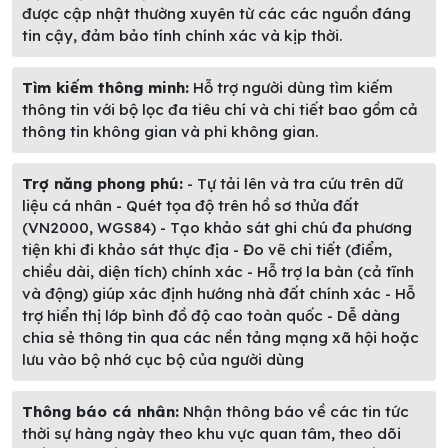
được cập nhật thường xuyên từ các các nguồn đáng
tin cậy, đảm bảo tính chính xác và kịp thời.
Tìm kiếm thông minh:
Hỗ trợ người dùng tìm kiếm
thông tin với bộ lọc đa tiêu chí và chi tiết bao gồm cả
thông tin không gian và phi không gian.
Trợ năng phong phú:
- Tự tải lên và tra cứu trên dữ
liệu cá nhân - Quét tọa độ trên hồ sơ thửa đất
(VN2000, WGS84) - Tạo khảo sát ghi chú đa phương
tiện khi đi khảo sát thực địa - Đo vẽ chi tiết (điểm,
chiều dài, diện tích) chính xác - Hỗ trợ la bàn (cả tĩnh
và động) giúp xác định hướng nhà đất chính xác - Hỗ
trợ hiển thị lớp bình đồ độ cao toàn quốc - Dễ dàng
chia sẻ thông tin qua các nền tảng mạng xã hội hoặc
lưu vào bộ nhớ cục bộ của người dùng
Thông báo cá nhân:
Nhận thông báo về các tin tức
thời sự hàng ngày theo khu vực quan tâm, theo dõi