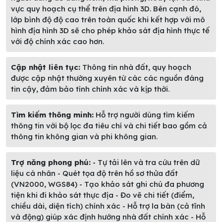
vực quy hoạch cụ thể trên địa hình 3D. Bên cạnh đó,
lớp bình độ độ cao trên toàn quốc khi kết hợp với mô
hình địa hình 3D sẽ cho phép khảo sát địa hình thực tế
với độ chính xác cao hơn.
Cập nhật liên tục:
Thông tin nhà đất, quy hoạch
được cập nhật thường xuyên từ các các nguồn đáng
tin cậy, đảm bảo tính chính xác và kịp thời.
Tìm kiếm thông minh:
Hỗ trợ người dùng tìm kiếm
thông tin với bộ lọc đa tiêu chí và chi tiết bao gồm cả
thông tin không gian và phi không gian.
Trợ năng phong phú:
- Tự tải lên và tra cứu trên dữ
liệu cá nhân - Quét tọa độ trên hồ sơ thửa đất
(VN2000, WGS84) - Tạo khảo sát ghi chú đa phương
tiện khi đi khảo sát thực địa - Đo vẽ chi tiết (điểm,
chiều dài, diện tích) chính xác - Hỗ trợ la bàn (cả tĩnh
và động) giúp xác định hướng nhà đất chính xác - Hỗ