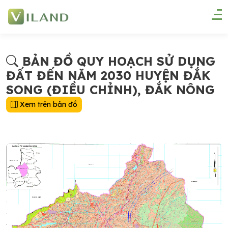
BẢN ĐỒ QUY HOẠCH SỬ DỤNG
ĐẤT ĐẾN NĂM 2030 HUYỆN ĐẮK
SONG (ĐIỀU CHỈNH), ĐẮK NÔNG
Xem trên bản đồ