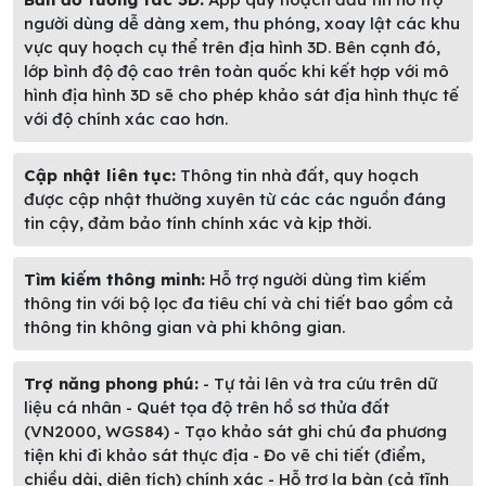
người dùng dễ dàng xem, thu phóng, xoay lật các khu
vực quy hoạch cụ thể trên địa hình 3D. Bên cạnh đó,
lớp bình độ độ cao trên toàn quốc khi kết hợp với mô
hình địa hình 3D sẽ cho phép khảo sát địa hình thực tế
với độ chính xác cao hơn.
Cập nhật liên tục:
Thông tin nhà đất, quy hoạch
được cập nhật thường xuyên từ các các nguồn đáng
tin cậy, đảm bảo tính chính xác và kịp thời.
Tìm kiếm thông minh:
Hỗ trợ người dùng tìm kiếm
thông tin với bộ lọc đa tiêu chí và chi tiết bao gồm cả
thông tin không gian và phi không gian.
Trợ năng phong phú:
- Tự tải lên và tra cứu trên dữ
liệu cá nhân - Quét tọa độ trên hồ sơ thửa đất
(VN2000, WGS84) - Tạo khảo sát ghi chú đa phương
tiện khi đi khảo sát thực địa - Đo vẽ chi tiết (điểm,
chiều dài, diện tích) chính xác - Hỗ trợ la bàn (cả tĩnh