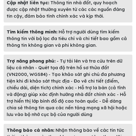
Cập nhật liên tục:
Thông tin nhà đất, quy hoạch
được cập nhật thường xuyên từ các các nguồn đáng
tin cậy, đảm bảo tính chính xác và kịp thời.
Tìm kiếm thông minh:
Hỗ trợ người dùng tìm kiếm
thông tin với bộ lọc đa tiêu chí và chi tiết bao gồm cả
thông tin không gian và phi không gian.
Trợ năng phong phú:
- Tự tải lên và tra cứu trên dữ
liệu cá nhân - Quét tọa độ trên hồ sơ thửa đất
(VN2000, WGS84) - Tạo khảo sát ghi chú đa phương
tiện khi đi khảo sát thực địa - Đo vẽ chi tiết (điểm,
chiều dài, diện tích) chính xác - Hỗ trợ la bàn (cả tĩnh
và động) giúp xác định hướng nhà đất chính xác - Hỗ
trợ hiển thị lớp bình đồ độ cao toàn quốc - Dễ dàng
chia sẻ thông tin qua các nền tảng mạng xã hội hoặc
lưu vào bộ nhớ cục bộ của người dùng
Thông báo cá nhân:
Nhận thông báo về các tin tức