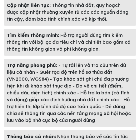
Cập nhật liên tục:
Thông tin nhà đất, quy hoạch
được cập nhật thường xuyên từ các các nguồn đáng
tin cậy, đảm bảo tính chính xác và kịp thời.
Tìm kiếm thông minh:
Hỗ trợ người dùng tìm kiếm
thông tin với bộ lọc đa tiêu chí và chi tiết bao gồm cả
thông tin không gian và phi không gian.
Trợ năng phong phú:
- Tự tải lên và tra cứu trên dữ
liệu cá nhân - Quét tọa độ trên hồ sơ thửa đất
(VN2000, WGS84) - Tạo khảo sát ghi chú đa phương
tiện khi đi khảo sát thực địa - Đo vẽ chi tiết (điểm,
chiều dài, diện tích) chính xác - Hỗ trợ la bàn (cả tĩnh
và động) giúp xác định hướng nhà đất chính xác - Hỗ
trợ hiển thị lớp bình đồ độ cao toàn quốc - Dễ dàng
chia sẻ thông tin qua các nền tảng mạng xã hội hoặc
lưu vào bộ nhớ cục bộ của người dùng
Thông báo cá nhân:
Nhận thông báo về các tin tức