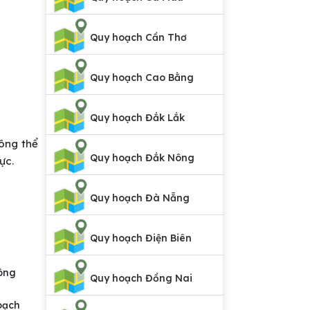
Quy hoạch Cần Thơ
Quy hoạch Cao Bằng
Quy hoạch Đắk Lắk
hông thể
Quy hoạch Đắk Nông
ực.
Quy hoạch Đà Nẵng
Quy hoạch Điện Biên
công
Quy hoạch Đồng Nai
oạch