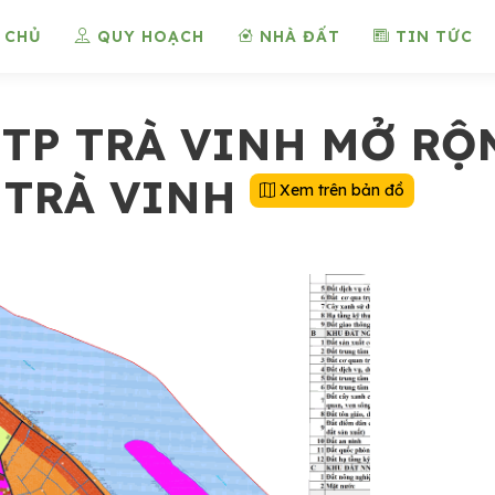
 CHỦ
QUY HOẠCH
NHÀ ĐẤT
TIN TỨC
TP TRÀ VINH MỞ RỘ
 TRÀ VINH
Xem trên bản đồ