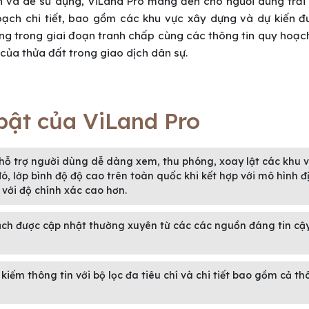
ện và dễ sử dụng, ViLand Pro mang đến cho người dùng trải
hoạch chi tiết, bao gồm các khu vực xây dựng và dự kiến đ
ang trong giai đoạn tranh chấp cùng các thông tin quy hoạ
 của thửa đất trong giao dịch dân sự.
 bật của ViLand Pro
hỗ trợ người dùng dễ dàng xem, thu phóng, xoay lật các khu 
ó, lớp bình độ độ cao trên toàn quốc khi kết hợp với mô hình đ
 với độ chính xác cao hơn.
ạch được cập nhật thường xuyên từ các các nguồn đáng tin cậ
iếm thông tin với bộ lọc đa tiêu chí và chi tiết bao gồm cả th