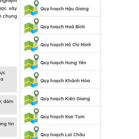
 nghiệm
ược xây
Quy hoạch Hậu Giang
ch chung
Quy hoạch Hoà Bình
Quy hoạch Hồ Chí Minh
Quy hoạch Hưng Yên
vực
ịa
Quy hoạch Khánh Hòa
Quy hoạch Kiên Giang
y, đảm
Quy hoạch Kon Tum
ông tin
Quy hoạch Lai Châu