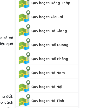
Quy hoạch Đồng Tháp
Quy hoạch Gia Lai
Quy hoạch Hà Giang
ác sẽ có
hiệu quả
Quy hoạch Hải Dương
Quy hoạch Hải Phòng
Quy hoạch Hà Nam
Quy hoạch Hà Nội
nhà đất,
Quy hoạch Hà Tĩnh
eo cách