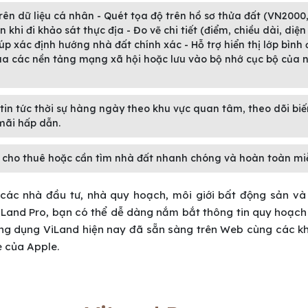
 trên dữ liệu cá nhân - Quét tọa độ trên hồ sơ thửa đất (VN2000
hi đi khảo sát thực địa - Đo vẽ chi tiết (điểm, chiều dài, diện 
iúp xác định hướng nhà đất chính xác - Hỗ trợ hiển thị lớp bình
ua các nền tảng mạng xã hội hoặc lưu vào bộ nhớ cục bộ của 
in tức thời sự hàng ngày theo khu vực quan tâm, theo dõi biế
mãi hấp dẫn.
, cho thuê hoặc cần tìm nhà đất nhanh chóng và hoàn toàn miễ
 các nhà đầu tư, nhà quy hoạch, môi giới bất động sản và
ViLand Pro, bạn có thể dễ dàng nắm bắt thông tin quy hoạc
 Ứng dụng ViLand hiện nay đã sẵn sàng trên Web cùng các k
 của Apple.