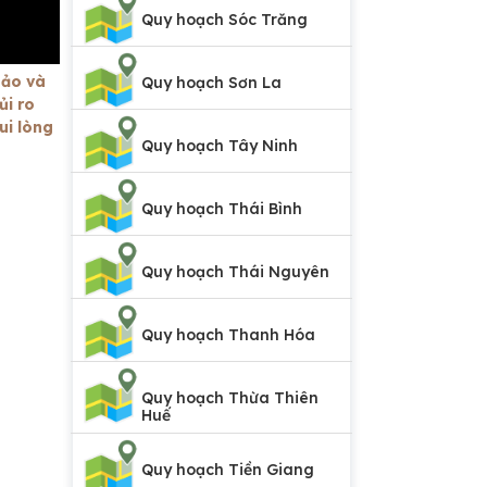
Quy hoạch Sóc Trăng
hảo và
Quy hoạch Sơn La
ủi ro
ui lòng
Quy hoạch Tây Ninh
Quy hoạch Thái Bình
Quy hoạch Thái Nguyên
Quy hoạch Thanh Hóa
Quy hoạch Thừa Thiên
Huế
Quy hoạch Tiền Giang