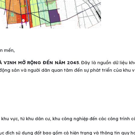
ân mến,
À VINH MỞ RỘNG ĐẾN NĂM 2045
. Đây là nguồn dữ liệu k
động sản và người dân quan tâm đến sự phát triển của khu v
g khu vực, từ khu dân cư, khu công nghiệp đến các công trình 
mục đích sử dụng đất bao gồm cả hiện trạng và thông tin quy h