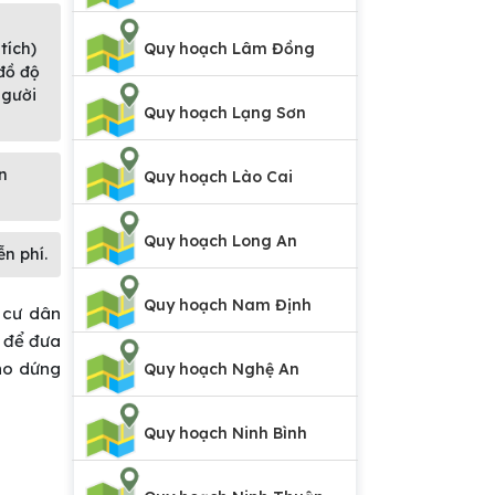
,
tích)
Quy hoạch Lâm Đồng
 đồ độ
người
Quy hoạch Lạng Sơn
n
Quy hoạch Lào Cai
Quy hoạch Long An
n phí.
Quy hoạch Nam Định
 cư dân
h để đưa
ho dứng
Quy hoạch Nghệ An
Quy hoạch Ninh Bình