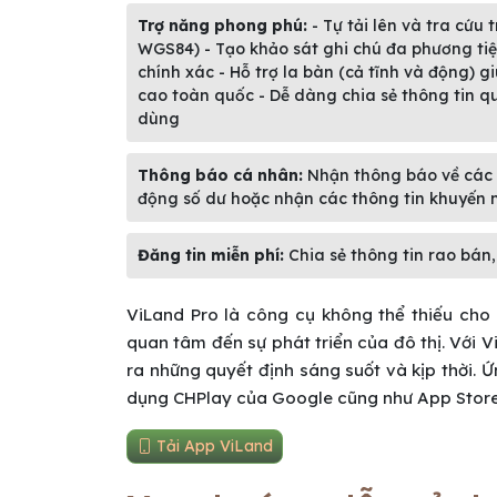
Trợ năng phong phú:
- Tự tải lên và tra cứu
WGS84) - Tạo khảo sát ghi chú đa phương tiện k
chính xác - Hỗ trợ la bàn (cả tĩnh và động) g
cao toàn quốc - Dễ dàng chia sẻ thông tin q
dùng
Thông báo cá nhân:
Nhận thông báo về các t
động số dư hoặc nhận các thông tin khuyến 
Đăng tin miễn phí:
Chia sẻ thông tin rao bán
ViLand Pro là công cụ không thể thiếu cho
quan tâm đến sự phát triển của đô thị. Với 
ra những quyết định sáng suốt và kịp thời.
dụng CHPlay của Google cũng như App Store
Tải App ViLand