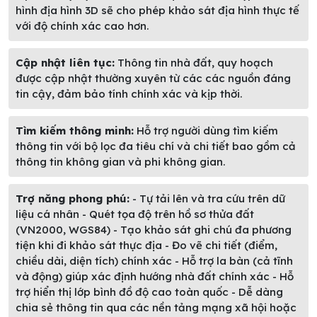
hình địa hình 3D sẽ cho phép khảo sát địa hình thực tế
với độ chính xác cao hơn.
Cập nhật liên tục:
Thông tin nhà đất, quy hoạch
được cập nhật thường xuyên từ các các nguồn đáng
tin cậy, đảm bảo tính chính xác và kịp thời.
Tìm kiếm thông minh:
Hỗ trợ người dùng tìm kiếm
thông tin với bộ lọc đa tiêu chí và chi tiết bao gồm cả
thông tin không gian và phi không gian.
Trợ năng phong phú:
- Tự tải lên và tra cứu trên dữ
liệu cá nhân - Quét tọa độ trên hồ sơ thửa đất
(VN2000, WGS84) - Tạo khảo sát ghi chú đa phương
tiện khi đi khảo sát thực địa - Đo vẽ chi tiết (điểm,
chiều dài, diện tích) chính xác - Hỗ trợ la bàn (cả tĩnh
và động) giúp xác định hướng nhà đất chính xác - Hỗ
trợ hiển thị lớp bình đồ độ cao toàn quốc - Dễ dàng
chia sẻ thông tin qua các nền tảng mạng xã hội hoặc