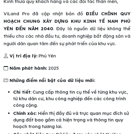
Kính thưa quý khách hàng và các đối tác thân mến,
ViLand Pro đã cập nhật bản đồ
ĐIỀU CHỈNH QUY
HOẠCH CHUNG XÂY DỰNG KHU KINH TẾ NAM PHÚ
YÊN ĐẾN NĂM 2040
. Đây là nguồn dữ liệu không thể
thiếu cho các nhà đầu tư, doanh nghiệp bất động sản và
người dân quan tâm đến sự phát triển của khu vực.
Vị trí địa lý:
Phú Yên
Năm phát hành:
2025
Những điểm nổi bật của dữ liệu mới:
Chi tiết
: Cung cấp thông tin cụ thể về từng khu vực,
từ khu dân cư, khu công nghiệp đến các công trình
công cộng.
Chính xác
: Hiển thị đầy đủ và trực quan mục đích sử
dụng đất bao gồm cả hiện trạng và thông tin quy
hoạch trong tương lai.