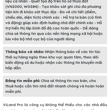
liệu cá nhân - Quét tọa độ trên hồ sơ thửa đất
(VN2000, WGS84) - Tạo khảo sát ghi chú đa phương
tiện khi đi khảo sát thực địa - Đo vẽ chi tiết (điểm,
chiều dài, diện tích) chính xác - Hỗ trợ la bàn (cả tĩnh
và động) giúp xác định hướng nhà đất chính xác - Hỗ
trợ hiển thị lớp bình đồ độ cao toàn quốc - Dễ dàng
chia sẻ thông tin qua các nền tảng mạng xã hội hoặc
lưu vào bộ nhớ cục bộ của người dùng
Thông báo cá nhân:
Nhận thông báo về các tin tức
thời sự hàng ngày theo khu vực quan tâm, theo dõi
biến động số dư hoặc nhận các thông tin khuyến mãi
hấp dẫn.
Đăng tin miễn phí:
Chia sẻ thông tin rao bán, cho
thuê hoặc cần tìm nhà đất nhanh chóng và hoàn toàn
miễn phí.
ViLand Pro là công cụ không thể thiếu cho các nhà đầu