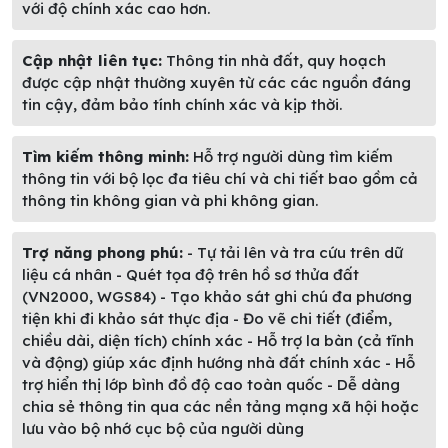
với độ chính xác cao hơn.
Cập nhật liên tục:
Thông tin nhà đất, quy hoạch
được cập nhật thường xuyên từ các các nguồn đáng
tin cậy, đảm bảo tính chính xác và kịp thời.
Tìm kiếm thông minh:
Hỗ trợ người dùng tìm kiếm
thông tin với bộ lọc đa tiêu chí và chi tiết bao gồm cả
thông tin không gian và phi không gian.
Trợ năng phong phú:
- Tự tải lên và tra cứu trên dữ
liệu cá nhân - Quét tọa độ trên hồ sơ thửa đất
(VN2000, WGS84) - Tạo khảo sát ghi chú đa phương
tiện khi đi khảo sát thực địa - Đo vẽ chi tiết (điểm,
chiều dài, diện tích) chính xác - Hỗ trợ la bàn (cả tĩnh
và động) giúp xác định hướng nhà đất chính xác - Hỗ
trợ hiển thị lớp bình đồ độ cao toàn quốc - Dễ dàng
chia sẻ thông tin qua các nền tảng mạng xã hội hoặc
lưu vào bộ nhớ cục bộ của người dùng