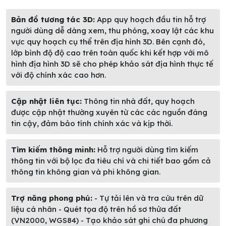
Bản đồ tương tác 3D:
App quy hoạch đầu tin hỗ trợ
người dùng dễ dàng xem, thu phóng, xoay lật các khu
vực quy hoạch cụ thể trên địa hình 3D. Bên cạnh đó,
lớp bình độ độ cao trên toàn quốc khi kết hợp với mô
hình địa hình 3D sẽ cho phép khảo sát địa hình thực tế
với độ chính xác cao hơn.
Cập nhật liên tục:
Thông tin nhà đất, quy hoạch
được cập nhật thường xuyên từ các các nguồn đáng
tin cậy, đảm bảo tính chính xác và kịp thời.
Tìm kiếm thông minh:
Hỗ trợ người dùng tìm kiếm
thông tin với bộ lọc đa tiêu chí và chi tiết bao gồm cả
thông tin không gian và phi không gian.
Trợ năng phong phú:
- Tự tải lên và tra cứu trên dữ
liệu cá nhân - Quét tọa độ trên hồ sơ thửa đất
(VN2000, WGS84) - Tạo khảo sát ghi chú đa phương