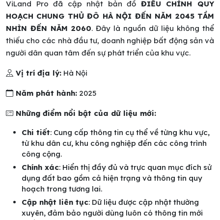
ViLand Pro đã cập nhật bản đồ
ĐIỀU CHỈNH QUY
HOẠCH CHUNG THỦ ĐÔ HÀ NỘI ĐẾN NĂM 2045 TẦM
NHÌN ĐẾN NĂM 2060
. Đây là nguồn dữ liệu không thể
thiếu cho các nhà đầu tư, doanh nghiệp bất động sản và
người dân quan tâm đến sự phát triển của khu vực.
Vị trí địa lý:
Hà Nội
Năm phát hành:
2025
Những điểm nổi bật của dữ liệu mới:
Chi tiết
: Cung cấp thông tin cụ thể về từng khu vực,
từ khu dân cư, khu công nghiệp đến các công trình
công cộng.
Chính xác
: Hiển thị đầy đủ và trực quan mục đích sử
dụng đất bao gồm cả hiện trạng và thông tin quy
hoạch trong tương lai.
Cập nhật liên tục
: Dữ liệu được cập nhật thường
xuyên, đảm bảo người dùng luôn có thông tin mới