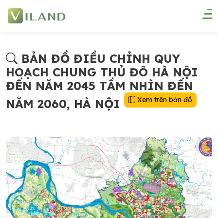
BẢN ĐỒ ĐIỀU CHỈNH QUY
HOẠCH CHUNG THỦ ĐÔ HÀ NỘI
ĐẾN NĂM 2045 TẦM NHÌN ĐẾN
Xem trên bản đồ
NĂM 2060, HÀ NỘI