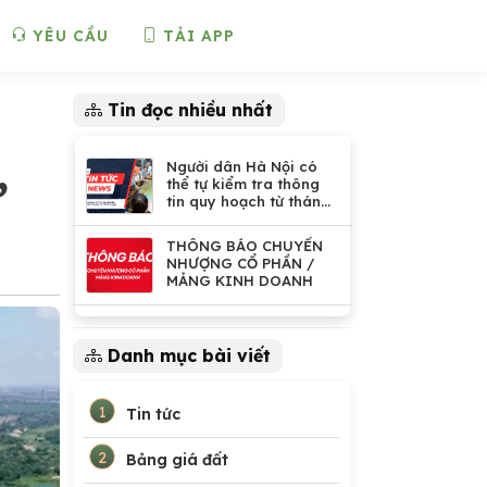
YÊU CẦU
TẢI APP
Tin đọc nhiều nhất
,
Người dân Hà Nội có
thể tự kiểm tra thông
tin quy hoạch từ tháng
11.2026
THÔNG BÁO CHUYỂN
NHƯỢNG CỔ PHẦN /
MẢNG KINH DOANH
Danh mục bài viết
1
Tin tức
2
Bảng giá đất