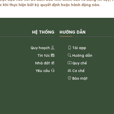
ớc khi thực hiện bất kỳ quyết định hoặc hành động nào.
HỆ THỐNG
HƯỚNG DẪN
Quy hoạch
Tải app
Tin tức
Hướng dẫn
Nhà đất
Quy chế
Yêu cầu
Cơ chế
Bảo mật