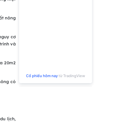
uất nông
 nguy cơ
trình và
 đa 20m2
Cổ phiếu hôm nay
từ TradingView
hông có
du lịch,