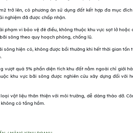
00m2 trở lên, có phương án sử dụng đất kết hợp đa mục đíc
trải nghiệm đã được chấp nhận.
oài phạm vi bảo vệ đê điều, không thuộc khu vực sạt lở hoặc
 bãi sông theo quy hoạch phòng, chống lũ.
 sông hiện có, không được bồi thường khi hết thời gian tồn 
.
g vượt quá 5% phần diện tích khu đất nằm ngoài chỉ giới h
thuộc khu vực bãi sông được nghiên cứu xây dựng đối với h
loại vật liệu thân thiện với môi trường, dễ dàng tháo dỡ. Cô
 không có tầng hầm.