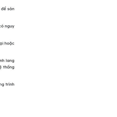
h để sản
 có nguy
tại hoặc
ành lang
ệ thống
ng trình