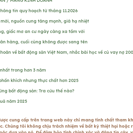
ẦN / MẢNG KINH DOANH
thông tin quy hoạch từ tháng 11.2026
 mới, nguồn cung tăng mạnh, giá hạ nhiệt
ăng, giấc mơ an cư ngày càng xa tầm với
gân hàng, cuối cùng không được sang tên
khoăn về bất động sản Việt Nam, nhắc bài học về cú vay nợ 20
nhất trong hơn 3 năm
phấn khích nhưng thực chất hơn 2025
ừng bất động sản: Tra cứu thế nào?
quả năm 2025
ược cung cấp trên trang web này chỉ mang tính chất tham k
 Chúng tôi không chịu trách nhiệm về bất kỳ thiệt hại hoặc r
oặc dựa vào nó. Để đảm bảo tính chính xác và đáng tin cậy, v