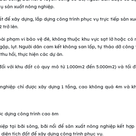
vụ sản xuất nông nghiệp.
ất để xây dựng, lắp dựng công trình phục vụ trực tiếp sản x
 trở lên.
oài phạm vi bảo vệ đê, không thuộc khu vực sạt lở hoặc có
gập, lụt. Người dân cam kết không san lấp, tự tháo dỡ công 
hu hồi, thực hiện các dự án.
(đối với khu đất có quy mô từ 1.000m2 đến 5.000m2) và tối
g nghiệp chỉ được xây dựng 1 tầng, cao không quá 4m và k
ợc dựng công trình cao 6m
ệp tại bãi sông, bãi nổi để sản xuất nông nghiệp kết hợp 
diện tích đất để xây dựng công trình phục vụ.