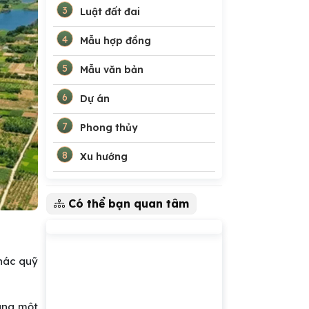
3
Luật đất đai
4
Mẫu hợp đồng
5
Mẫu văn bản
6
Dự án
7
Phong thủy
8
Xu hướng
Có thể bạn quan tâm
thác quỹ
dụng một