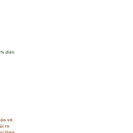
0% điên
hảo và
ủi ro
ui lòng