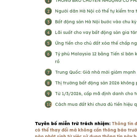
THÔNG BÁO CHUYỂN NHƯỢNG CỔ PH
1
Người dân Hà Nội có thể tự kiểm tra 
2
Bất động sản Hà Nội bước vào chu kỳ
3
Lãi suất cho vay bất động sản gia t
4
Ứng tiền cho chủ đất xóa thế chấp n
5
Tỷ phú Malaysia 12 bằng Tiến sĩ băn 
6
rồ
Trung Quốc: Giá nhà mới giảm mạnh 
7
Thị trường bất động sản 2026 không 
8
Từ 1/3/2026, cấp mã định danh cho t
9
Cách mua đất khi chưa đủ tiền hiệu 
10
Tuyên bố miễn trừ trách nhiệm:
Thông tin đ
có thể thay đổi mà không cần thông báo trước.
nào phát sinh từ việc sử dụng thông tin này h