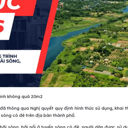
rình không quá 20m2
 đã thông qua Nghị quyết quy định hình thức sử dụng, khai 
n sông có đê trên địa bàn thành phố.
 bãi sông, bãi nổi ở tuyến sông có đê, người dân được sử 